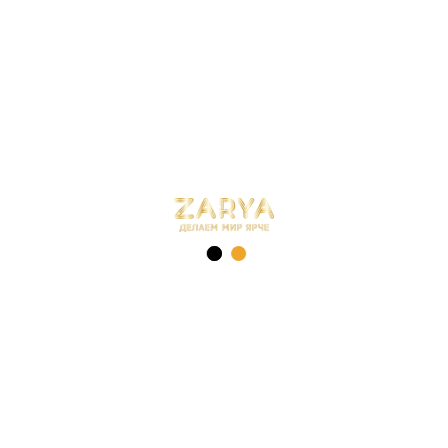
Преимущества:
Высокая яркость и эффективность
:
Благодаря использованию светодиодов типа
COB
, эти светильники обеспечивают отличную
светоотдачу, а также равномерное и мощное
освещение.
Энергоэффективность
: Светодиоды COB
потребляют меньше энергии, что способствует
снижению затрат на электроэнергию.
Долговечность и надежность
: Эти
светильники обладают долгим сроком службы и
устойчивы к воздействию внешних факторов,
что делает их отличным выбором для уличного
использования.
Современный дизайн и надежность
: