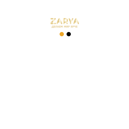
оставка
Гарантия
Возврат и обмен
Т
 240
т +5 до +40 °С