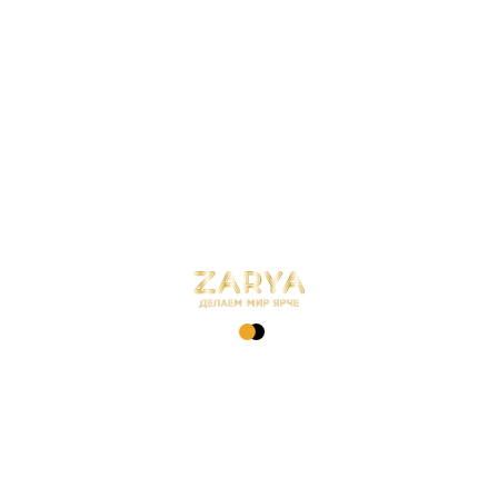
Описание
Характеристики
Доставка
Гарантия
Возврат и обмен
Тех. паспорт
Розетка ВТ-11 двойная с/з Белая глянцевая "Заря"(РС)
Технические характеристики:
Мощность нагрузки, А: 16
Монтаж: Встраиваемый
Степень IP: 20
Заземление: Да